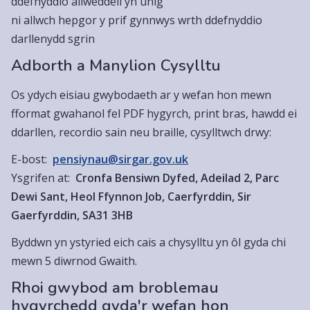
ddefnyddio allweddell yn unig
ni allwch hepgor y prif gynnwys wrth ddefnyddio
darllenydd sgrin
Adborth a Manylion Cysylltu
Os ydych eisiau gwybodaeth ar y wefan hon mewn
fformat gwahanol fel PDF hygyrch, print bras, hawdd ei
ddarllen, recordio sain neu braille, cysylltwch drwy:
E-bost:
pensiynau@sirgar.gov.uk
Ysgrifen at:
Cronfa Bensiwn Dyfed, Adeilad 2, Parc
Dewi Sant, Heol Ffynnon Job, Caerfyrddin, Sir
Gaerfyrddin, SA31 3HB
Byddwn yn ystyried eich cais a chysylltu yn ôl gyda chi
mewn 5 diwrnod Gwaith.
Rhoi gwybod am broblemau
hygyrchedd gyda'r wefan hon