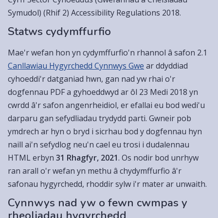
Symudol) (Rhif 2) Accessibility Regulations 2018.
Statws cydymffurfio
Mae'r wefan hon yn cydymffurfio'n rhannol â safon 2.1
Canllawiau Hygyrchedd Cynnwys Gwe
ar ddyddiad
cyhoeddi'r datganiad hwn, gan nad yw rhai o'r
dogfennau PDF a gyhoeddwyd ar ôl 23 Medi 2018 yn
cwrdd â'r safon angenrheidiol, er efallai eu bod wedi'u
darparu gan sefydliadau trydydd parti. Gwneir pob
ymdrech ar hyn o bryd i sicrhau bod y dogfennau hyn
naill ai'n sefydlog neu'n cael eu trosi i dudalennau
HTML erbyn
31 Rhagfyr, 2021
. Os nodir bod unrhyw
ran arall o'r wefan yn methu â chydymffurfio â'r
safonau hygyrchedd, rhoddir sylw i'r mater ar unwaith.
Cynnwys nad yw o fewn cwmpas y
rheoliadau hygyrchedd