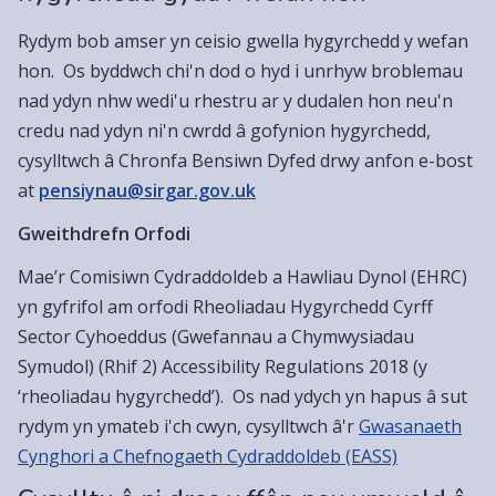
Rydym bob amser yn ceisio gwella hygyrchedd y wefan
hon. Os byddwch chi'n dod o hyd i unrhyw broblemau
nad ydyn nhw wedi'u rhestru ar y dudalen hon neu'n
credu nad ydyn ni'n cwrdd â gofynion hygyrchedd,
cysylltwch â Chronfa Bensiwn Dyfed drwy anfon e-bost
at
pensiynau@sirgar.gov.uk
Gweithdrefn Orfodi
Mae’r Comisiwn Cydraddoldeb a Hawliau Dynol (EHRC)
yn gyfrifol am orfodi Rheoliadau Hygyrchedd Cyrff
Sector Cyhoeddus (Gwefannau a Chymwysiadau
Symudol) (Rhif 2) Accessibility Regulations 2018 (y
‘rheoliadau hygyrchedd’). Os nad ydych yn hapus â sut
rydym yn ymateb i'ch cwyn, cysylltwch â'r
Gwasanaeth
Cynghori a Chefnogaeth Cydraddoldeb (EASS)