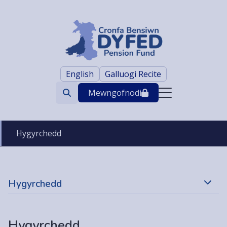
English
Galluogi Recite
Mewngofnodi
Search
trigger
Hygyrchedd
Hygyrchedd
Hygyrchedd