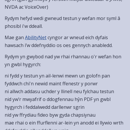
NVDA ac VoiceOver)
Rydym hefyd wedi gwneud testun y wefan mor syml â
phosibl i'w ddeall.
Mae gan
AbilityNet
cyngor ar wneud eich dyfais
hawsach i’w ddefnyddio os oes gennych anabledd.
Rydym yn gwybod nad yw rhai rhannau o'r wefan hon
yn gwbl hygyrch:
ni fydd y testun yn ail-lenwi mewn un golofn pan
fyddwch chi'n newid maint ffenestr y porwr
ni allwch addasu uchder y llinell neu fylchau testun
nid yw’r mwyafrif o ddogfennau hŷn PDF yn gwbl
hygyrch i feddalwedd darllenwr sgrin
nid yw ffrydiau fideo byw gyda chapsiynau
mae rhai o ein ffurflenni ar-lein yn anodd ei llywio wrth