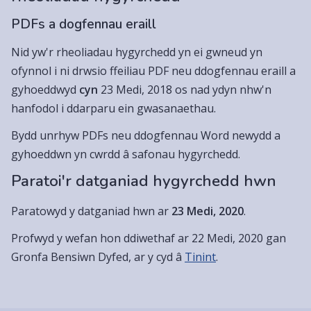
PDFs a dogfennau eraill
Nid yw'r rheoliadau hygyrchedd yn ei gwneud yn
ofynnol i ni drwsio ffeiliau PDF neu ddogfennau eraill a
gyhoeddwyd
cyn
23 Medi, 2018 os nad ydyn nhw'n
hanfodol i ddarparu ein gwasanaethau.
Bydd unrhyw PDFs neu ddogfennau Word newydd a
gyhoeddwn yn cwrdd â safonau hygyrchedd.
Paratoi'r datganiad hygyrchedd hwn
Paratowyd y datganiad hwn ar
23 Medi, 2020
.
Profwyd y wefan hon ddiwethaf ar 22 Medi, 2020 gan
Gronfa Bensiwn Dyfed, ar y cyd â
Tinint
.