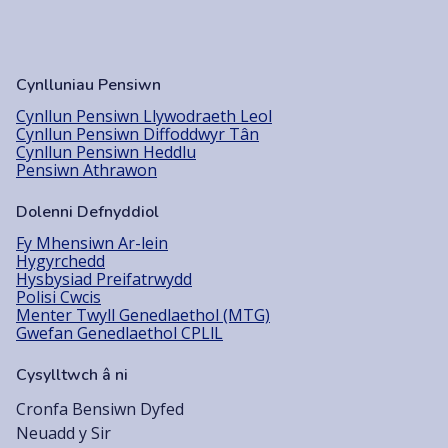
Cynlluniau Pensiwn
Cynllun Pensiwn Llywodraeth Leol
Cynllun Pensiwn Diffoddwyr Tân
Cynllun Pensiwn Heddlu
Pensiwn Athrawon
Dolenni Defnyddiol
Fy Mhensiwn Ar-lein
Hygyrchedd
Hysbysiad Preifatrwydd
Polisi Cwcis
Menter Twyll Genedlaethol (MTG)
Gwefan Genedlaethol CPLlL
Cysylltwch â ni
Cronfa Bensiwn Dyfed
Neuadd y Sir