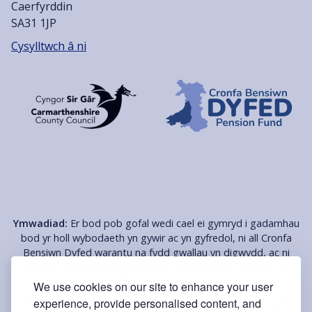
Caerfyrddin
SA31 1JP
Cysylltwch â ni
Ymwadiad:
Er bod pob gofal wedi cael ei gymryd i gadarnhau
bod yr holl wybodaeth yn gywir ac yn gyfredol, ni all Cronfa
Bensiwn Dyfed warantu na fydd gwallau yn digwydd, ac ni
fydd yn cael ei dal yn gyfrifol am unrhyw golled, niwed, nac
anghyfleustra a achosir o ganlyniad i unrhyw wall neu
We use cookies on our site to enhance your user
gamgymeriad ar y tudalennau hyn. Mae nifer o'r dolenni yn
experience, provide personalised content, and
cysylltu â thudalennau â gynhelir gan gyrff eraill, sy’n cael eu