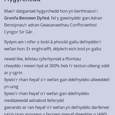
Mae’r datganiad hygyrchedd hon yn berthnasol i
Gronfa Bensiwn Dyfed
, fel y gweinyddir gan Adran
Bensiynau’r adran Gwasanaethau Corfforaethol
Cyngor Sir Gâr.
Rydym am i nifer o bobl â phosibl gallu defnyddio'r
wefan hon. Er enghraifft, ddylech eich bod yn gallu:
newid lliw, lefelau cyferbyniad a ffontiau
chwyddo i mewn hyd at 300% heb i’r testun ollwng oddi
ar y sgrin
llywio'r rhan fwyaf o'r wefan gan ddefnyddio allweddell
yn unig
llywio’r rhan fwyaf o’r wefan gan ddefnyddio
meddalwedd adnabod lleferydd
gwrando ar ran fwyaf o’r wefan yn defnyddio darllenwr
sgrin (gan gynnwys y fersiwn mwyaf diweddar o JAWS,