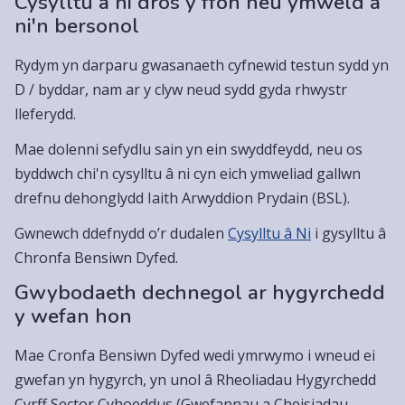
Cysylltu â ni dros y ffôn neu ymweld â
ni'n bersonol
Rydym yn darparu gwasanaeth cyfnewid testun sydd yn
D / byddar, nam ar y clyw neud sydd gyda rhwystr
lleferydd.
Mae dolenni sefydlu sain yn ein swyddfeydd, neu os
byddwch chi'n cysylltu â ni cyn eich ymweliad gallwn
drefnu dehonglydd Iaith Arwyddion Prydain (BSL).
Gwnewch ddefnydd o’r dudalen
Cysylltu â Ni
i gysylltu â
Chronfa Bensiwn Dyfed.
Gwybodaeth dechnegol ar hygyrchedd
y wefan hon
Mae Cronfa Bensiwn Dyfed wedi ymrwymo i wneud ei
gwefan yn hygyrch, yn unol â Rheoliadau Hygyrchedd
Cyrff Sector Cyhoeddus (Gwefannau a Cheisiadau