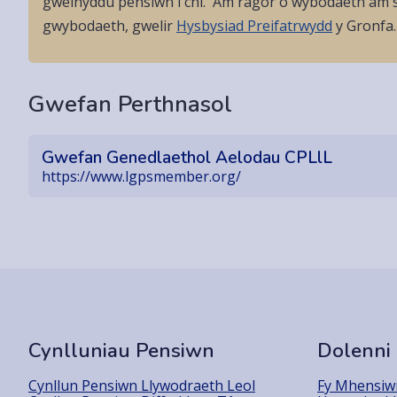
gweinyddu pensiwn i chi. Am ragor o wybodaeth am s
gwybodaeth, gwelir
Hysbysiad Preifatrwydd
y Gronfa.
Gwefan Perthnasol
Gwefan Genedlaethol Aelodau CPLlL
https://www.lgpsmember.org/
Cynlluniau Pensiwn
Dolenni
Cynllun Pensiwn Llywodraeth Leol
Fy Mhensiwn