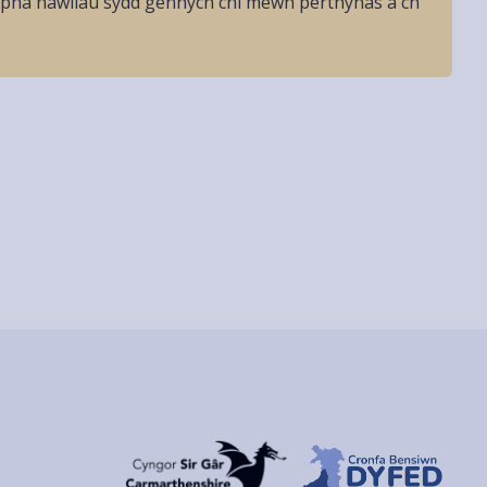
a pha hawliau sydd gennych chi mewn perthynas â'ch