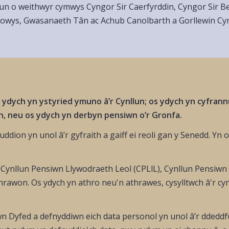
 un o weithwyr cymwys Cyngor Sir Caerfyrddin, Cyngor Sir B
d-Powys, Gwasanaeth Tân ac Achub Canolbarth a Gorllewin C
ydych yn ystyried ymuno â’r Cynllun; os ydych yn cyfrannu
n, neu os ydych yn derbyn pensiwn o’r Gronfa.
dion yn unol â’r gyfraith a gaiff ei reoli gan y Senedd. Yn o
ynllun Pensiwn Llywodraeth Leol (CPLlL), Cynllun Pensiwn
hrawon. Os ydych yn athro neu'n athrawes, cysylltwch â'r cy
n Dyfed a defnyddiwn eich data personol yn unol â’r ddedd