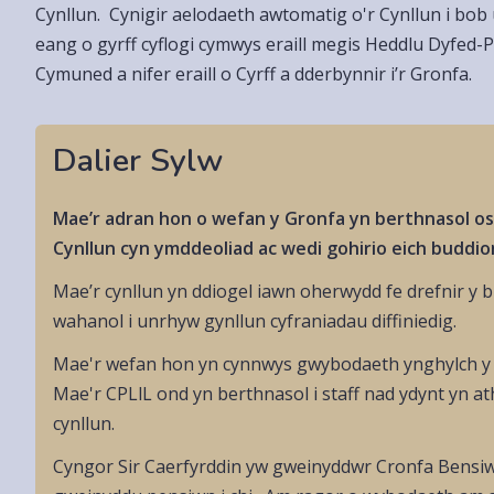
Cynllun. Cynigir aelodaeth awtomatig o'r Cynllun i bob
eang o gyrff cyflogi cymwys eraill megis Heddlu Dyfe
Cymuned a nifer eraill o Cyrff a dderbynnir i’r Gronfa.
Dalier Sylw
Mae’r adran hon o wefan y Gronfa yn berthnasol os 
Cynllun cyn ymddeoliad ac wedi gohirio eich buddio
Mae’r cynllun yn ddiogel iawn oherwydd fe drefnir y bud
wahanol i unrhyw gynllun cyfraniadau diffiniedig.
Mae'r wefan hon yn cynnwys gwybodaeth ynghylch y C
Mae'r CPLlL ond yn berthnasol i staff nad ydynt yn at
cynllun.
Cyngor Sir Caerfyrddin yw gweinyddwr Cronfa Bensiw