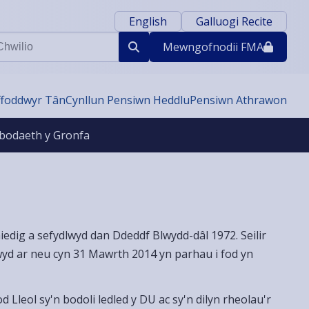
English
Galluogi Recite
ilio
Mewngofnodi
i FMA
ffoddwyr Tân
Cynllun Pensiwn Heddlu
Pensiwn Athrawon
bodaeth y Gronfa
edig a sefydlwyd dan Ddeddf Blwydd-dâl 1972. Seilir
nwyd ar neu cyn 31 Mawrth 2014 yn parhau i fod yn
leol sy'n bodoli ledled y DU ac sy'n dilyn rheolau'r