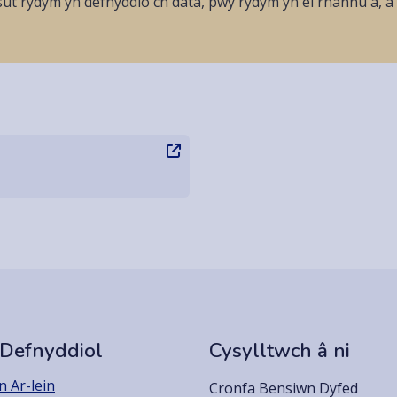
ut rydym yn defnyddio'ch data, pwy rydym yn ei rhannu â, 
 Defnyddiol
Cysylltwch â ni
 Ar-lein
Cronfa Bensiwn Dyfed