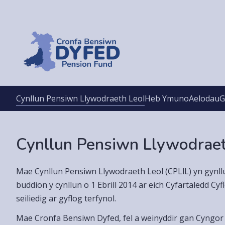
Cynllun Pensiwn Llywodraeth Leol
Heb Ymuno
Aelodau
G
Cynllun Pensiwn Llywodraet
Mae Cynllun Pensiwn Llywodraeth Leol (CPLlL) yn gynllu
buddion y cynllun o 1 Ebrill 2014 ar eich Cyfartaledd C
seiliedig ar gyflog terfynol.
Mae Cronfa Bensiwn Dyfed, fel a weinyddir gan Cyngor S