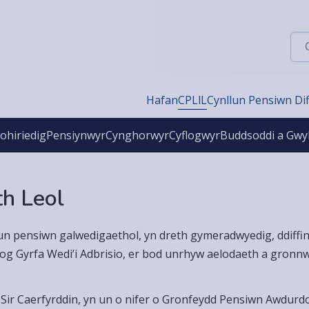
Chw
Hafan
CPLlL
Cynllun Pensiwn Di
ohiriedig
Pensiynwyr
Cynghorwyr
Cyflogwyr
Buddsoddi a Gwy
h Leol
n pensiwn galwedigaethol, yn dreth gymeradwyedig, ddiffini
yflog Gyrfa Wedi’i Adbrisio, er bod unrhyw aelodaeth a gron
ir Caerfyrddin, yn un o nifer o Gronfeydd Pensiwn Awdurdod L