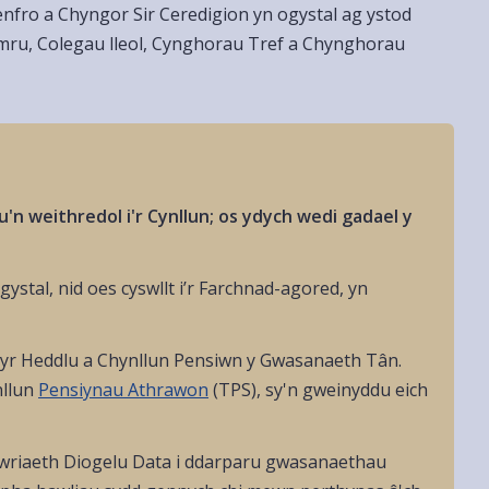
enfro a Chyngor Sir Ceredigion yn ogystal ag ystod
ymru, Colegau lleol, Cynghorau Tref a Chynghorau
'n weithredol i'r Cynllun; os ydych wedi gadael y
gystal, nid oes cyswllt i’r Farchnad-agored, yn
 yr Heddlu a Chynllun Pensiwn y Gwasanaeth Tân.
nllun
Pensiynau Athrawon
(TPS), sy'n gweinyddu eich
fwriaeth Diogelu Data i ddarparu gwasanaethau