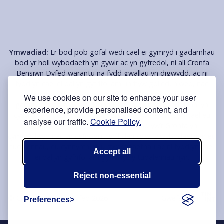
Ymwadiad:
Er bod pob gofal wedi cael ei gymryd i gadarnhau
bod yr holl wybodaeth yn gywir ac yn gyfredol, ni all Cronfa
Bensiwn Dyfed warantu na fydd gwallau yn digwydd, ac ni
fydd yn cael ei dal yn gyfrifol am unrhyw golled, niwed, nac
anghyfleustra a achosir o ganlyniad i unrhyw wall neu
We use cookies on our site to enhance your user
gamgymeriad ar y tudalennau hyn. Mae nifer o'r dolenni yn
experience, provide personalised content, and
cysylltu â thudalennau â gynhelir gan gyrff eraill, sy’n cael eu
analyse our traffic.
Cookie Policy.
darparu er mwyn eich cyfleustra. Nad yw’r Gronfa yn
cymeradwyo nac yn cefnogi'r cyrff dan sylw, y wybodaeth ar eu
tudalennau, eu cynnyrch na'u gwasanaethau ac ni fydd yn cael
Accept all
ei dal yn gyfrifol am gynnwys y tudalennau hyn.
Reject non-essential
© Cronfa Bensiwn Dyfed 2026
Gwefan gan
Preferences