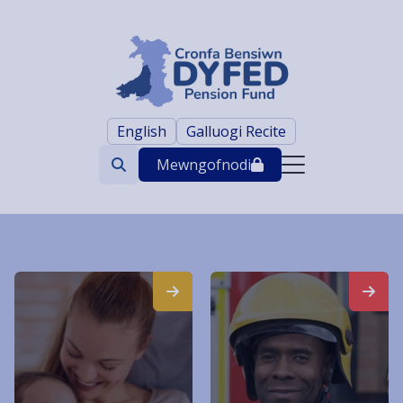
English
Galluogi Recite
Mewngofnodi
Search
trigger