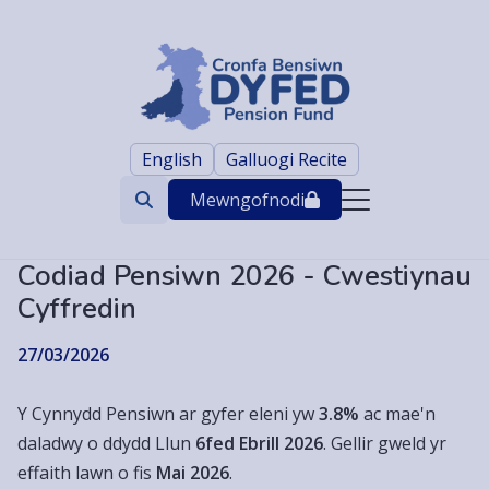
English
Galluogi Recite
Mewngofnodi
Search
trigger
Codiad Pensiwn 2026 - Cwestiynau
Cyffredin
27/03/2026
Y Cynnydd Pensiwn ar gyfer eleni yw
3.8%
ac mae'n
daladwy o ddydd Llun
6fed Ebrill 2026
. Gellir gweld yr
effaith lawn o fis
Mai 2026
.