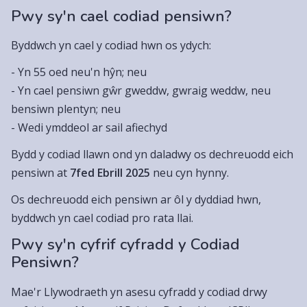
Pwy sy'n cael codiad pensiwn?
Byddwch yn cael y codiad hwn os ydych:
- Yn 55 oed neu'n hŷn; neu
- Yn cael pensiwn gŵr gweddw, gwraig weddw, neu
bensiwn plentyn; neu
- Wedi ymddeol ar sail afiechyd
Bydd y codiad llawn ond yn daladwy os dechreuodd eich
pensiwn at
7fed Ebrill 2025
neu cyn hynny.
Os dechreuodd eich pensiwn ar ôl y dyddiad hwn,
byddwch yn cael codiad pro rata llai.
Pwy sy'n cyfrif cyfradd y Codiad
Pensiwn?
Mae'r Llywodraeth yn asesu cyfradd y codiad drwy