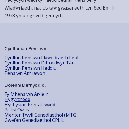
Wladwriaeth, nac os taw gwasanaeth cyn 6ed Ebrill
1978 yn unig sydd gennych.
Cynlluniau Pensiwn
Cynllun Pensiwn Llywodraeth Leol
Cynllun Pensiwn Diffoddwyr Tân
Cynllun Pensiwn Heddlu
Pensiwn Athrawon
Dolenni Defnyddiol
Fy Mhensiwn Ar-lein
Hygyrchedd
Hysbysiad Preifatrwydd
Polisi Cwcis
Menter Twyll Genedlaethol (MTG)
Gwefan Genedlaethol CPLlL