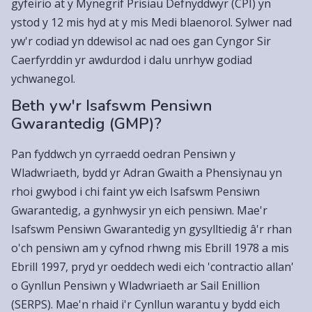
gyfeirio at y Mynegrif Prisiau Defnyddwyr (CPI) yn
ystod y 12 mis hyd at y mis Medi blaenorol. Sylwer nad
yw'r codiad yn ddewisol ac nad oes gan Cyngor Sir
Caerfyrddin yr awdurdod i dalu unrhyw godiad
ychwanegol.
Beth yw'r Isafswm Pensiwn
Gwarantedig (GMP)?
Pan fyddwch yn cyrraedd oedran Pensiwn y
Wladwriaeth, bydd yr Adran Gwaith a Phensiynau yn
rhoi gwybod i chi faint yw eich Isafswm Pensiwn
Gwarantedig, a gynhwysir yn eich pensiwn. Mae'r
Isafswm Pensiwn Gwarantedig yn gysylltiedig â'r rhan
o'ch pensiwn am y cyfnod rhwng mis Ebrill 1978 a mis
Ebrill 1997, pryd yr oeddech wedi eich 'contractio allan'
o Gynllun Pensiwn y Wladwriaeth ar Sail Enillion
(SERPS). Mae'n rhaid i'r Cynllun warantu y bydd eich