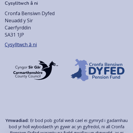
Cysylltwch â ni
Cronfa Bensiwn Dyfed
Neuadd y Sir
Caerfyrddin
SA31 1JP
Cysylltwch â ni
Ymwadiad:
Er bod pob gofal wedi cael ei gymryd i gadarnhau
bod yr holl wybodaeth yn gywir ac yn gyfredol, ni all Cronfa
Bensiwn Dyfed warantu na fydd gwallau yn digwydd, ac ni