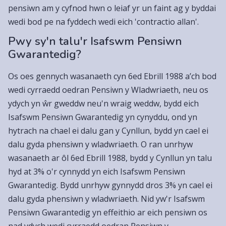
pensiwn am y cyfnod hwn o leiaf yr un faint ag y byddai
wedi bod pe na fyddech wedi eich 'contractio allan'.
Pwy sy'n talu'r Isafswm Pensiwn
Gwarantedig?
Os oes gennych wasanaeth cyn 6ed Ebrill 1988 a’ch bod
wedi cyrraedd oedran Pensiwn y Wladwriaeth, neu os
ydych yn ŵr gweddw neu'n wraig weddw, bydd eich
Isafswm Pensiwn Gwarantedig yn cynyddu, ond yn
hytrach na chael ei dalu gan y Cynllun, bydd yn cael ei
dalu gyda phensiwn y wladwriaeth. O ran unrhyw
wasanaeth ar ôl 6ed Ebrill 1988, bydd y Cynllun yn talu
hyd at 3% o'r cynnydd yn eich Isafswm Pensiwn
Gwarantedig. Bydd unrhyw gynnydd dros 3% yn cael ei
dalu gyda phensiwn y wladwriaeth. Nid yw'r Isafswm
Pensiwn Gwarantedig yn effeithio ar eich pensiwn os
nad ydych wedi cyrraedd oedran Pensiwn y