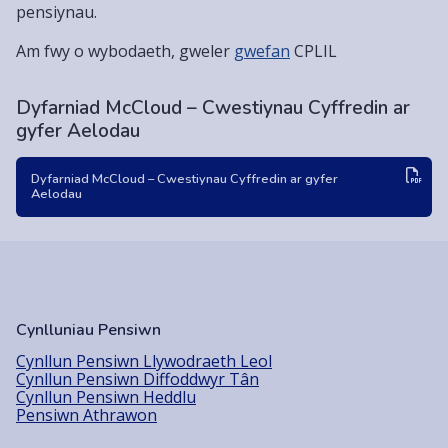
pensiynau.
Am fwy o wybodaeth, gweler
gwefan
CPLIL
Dyfarniad McCloud – Cwestiynau Cyffredin ar
gyfer Aelodau
Dyfarniad McCloud – Cwestiynau Cyffredin ar gyfer
Aelodau
Cynlluniau Pensiwn
Cynllun Pensiwn Llywodraeth Leol
Cynllun Pensiwn Diffoddwyr Tân
Cynllun Pensiwn Heddlu
Pensiwn Athrawon