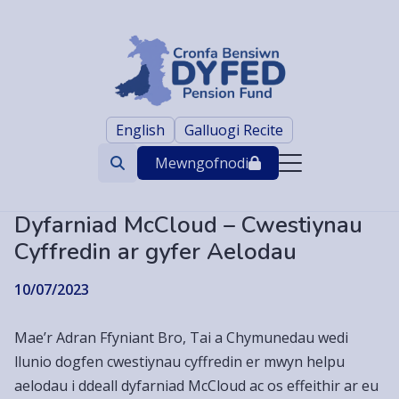
English
Galluogi Recite
Mewngofnodi
Search
trigger
Dyfarniad McCloud – Cwestiynau
Cyffredin ar gyfer Aelodau
10/07/2023
Mae’r Adran Ffyniant Bro, Tai a Chymunedau wedi
llunio dogfen cwestiynau cyffredin er mwyn helpu
aelodau i ddeall dyfarniad McCloud ac os effeithir ar eu