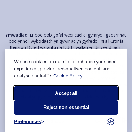
Ymwadiad:
Er bod pob gofal wedi cael ei gymryd i gadarnhau
bod yr holl wybodaeth yn gywir ac yn gyfredol, ni all Cronfa
Bensiwn Dyfed warantu na fydd gwallau yn digwydd, ac ni
fydd yn cael ei dal yn gyfrifol am unrhyw golled, niwed, nac
anghyfleustra a achosir o ganlyniad i unrhyw wall neu
We use cookies on our site to enhance your user
gamgymeriad ar y tudalennau hyn. Mae nifer o'r dolenni yn
experience, provide personalised content, and
cysylltu â thudalennau â gynhelir gan gyrff eraill, sy’n cael eu
analyse our traffic.
Cookie Policy.
darparu er mwyn eich cyfleustra. Nad yw’r Gronfa yn
cymeradwyo nac yn cefnogi'r cyrff dan sylw, y wybodaeth ar eu
tudalennau, eu cynnyrch na'u gwasanaethau ac ni fydd yn cael
Accept all
ei dal yn gyfrifol am gynnwys y tudalennau hyn.
Reject non-essential
© Cronfa Bensiwn Dyfed 2026
Gwefan gan
Preferences