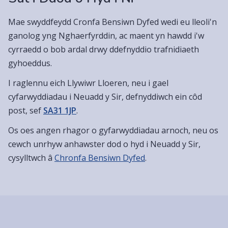
Mae swyddfeydd Cronfa Bensiwn Dyfed wedi eu lleoli'n
ganolog yng Nghaerfyrddin, ac maent yn hawdd i'w
cyrraedd o bob ardal drwy ddefnyddio trafnidiaeth
gyhoeddus.
I raglennu eich Llywiwr Lloeren, neu i gael
cyfarwyddiadau i Neuadd y Sir, defnyddiwch ein côd
post, sef
SA31 1JP
.
Os oes angen rhagor o gyfarwyddiadau arnoch, neu os
cewch unrhyw anhawster dod o hyd i Neuadd y Sir,
cysylltwch â
Chronfa Bensiwn Dyfed
.