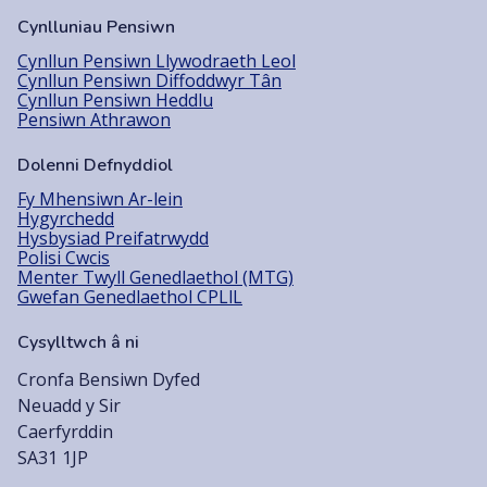
Cynlluniau Pensiwn
Cynllun Pensiwn Llywodraeth Leol
Cynllun Pensiwn Diffoddwyr Tân
Cynllun Pensiwn Heddlu
Pensiwn Athrawon
Dolenni Defnyddiol
Fy Mhensiwn Ar-lein
Hygyrchedd
Hysbysiad Preifatrwydd
Polisi Cwcis
Menter Twyll Genedlaethol (MTG)
Gwefan Genedlaethol CPLlL
Cysylltwch â ni
Cronfa Bensiwn Dyfed
Neuadd y Sir
Caerfyrddin
SA31 1JP