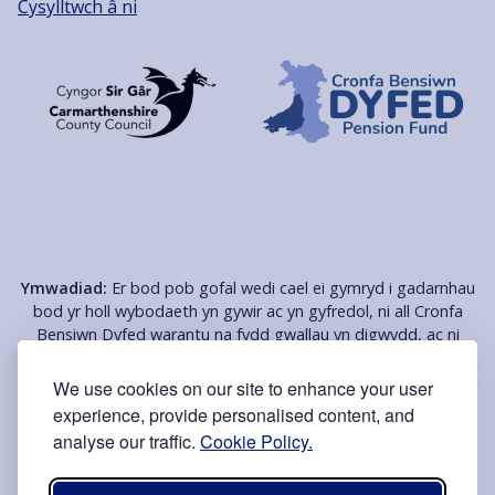
Cysylltwch â ni
Ymwadiad:
Er bod pob gofal wedi cael ei gymryd i gadarnhau
bod yr holl wybodaeth yn gywir ac yn gyfredol, ni all Cronfa
Bensiwn Dyfed warantu na fydd gwallau yn digwydd, ac ni
fydd yn cael ei dal yn gyfrifol am unrhyw golled, niwed, nac
anghyfleustra a achosir o ganlyniad i unrhyw wall neu
We use cookies on our site to enhance your user
gamgymeriad ar y tudalennau hyn. Mae nifer o'r dolenni yn
experience, provide personalised content, and
cysylltu â thudalennau â gynhelir gan gyrff eraill, sy’n cael eu
analyse our traffic.
Cookie Policy.
darparu er mwyn eich cyfleustra. Nad yw’r Gronfa yn
cymeradwyo nac yn cefnogi'r cyrff dan sylw, y wybodaeth ar eu