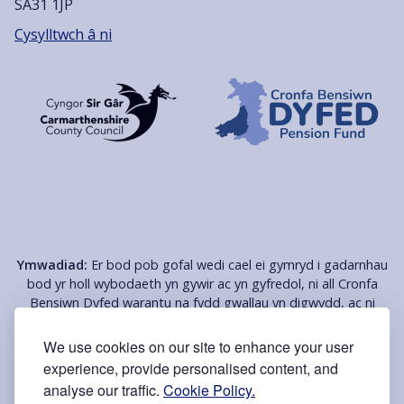
SA31 1JP
Cysylltwch â ni
Ymwadiad:
Er bod pob gofal wedi cael ei gymryd i gadarnhau
bod yr holl wybodaeth yn gywir ac yn gyfredol, ni all Cronfa
Bensiwn Dyfed warantu na fydd gwallau yn digwydd, ac ni
fydd yn cael ei dal yn gyfrifol am unrhyw golled, niwed, nac
anghyfleustra a achosir o ganlyniad i unrhyw wall neu
We use cookies on our site to enhance your user
gamgymeriad ar y tudalennau hyn. Mae nifer o'r dolenni yn
experience, provide personalised content, and
cysylltu â thudalennau â gynhelir gan gyrff eraill, sy’n cael eu
analyse our traffic.
Cookie Policy.
darparu er mwyn eich cyfleustra. Nad yw’r Gronfa yn