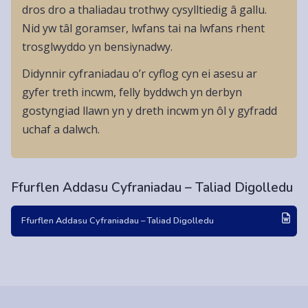
dros dro a thaliadau trothwy cysylltiedig â gallu.
Nid yw tâl goramser, lwfans tai na lwfans rhent
trosglwyddo yn bensiynadwy.
Didynnir cyfraniadau o’r cyflog cyn ei asesu ar
gyfer treth incwm, felly byddwch yn derbyn
gostyngiad llawn yn y dreth incwm yn ôl y gyfradd
uchaf a dalwch.
Ffurflen Addasu Cyfraniadau – Taliad Digolledu
Ffurflen Addasu Cyfraniadau – Taliad Digolledu