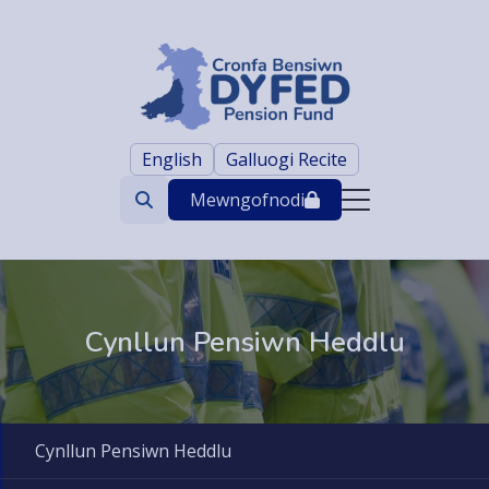
English
Galluogi Recite
Mewngofnodi
Search
trigger
Cynllun Pensiwn Heddlu
Cynllun Pensiwn Heddlu