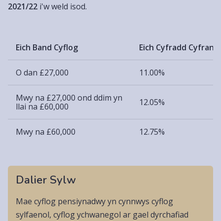
2021/22
i'w weld isod.
Eich Band Cyflog
Eich Cyfradd Cyfrann
O dan £27,000
11.00%
Mwy na £27,000 ond ddim yn
12.05%
llai na £60,000
Mwy na £60,000
12.75%
Dalier Sylw
Mae cyflog pensiynadwy yn cynnwys cyflog
sylfaenol, cyflog ychwanegol ar gael dyrchafiad