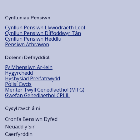
Cynlluniau Pensiwn
Cynllun Pensiwn Llywodraeth Leol
Cynllun Pensiwn Diffoddwyr Tân
Cynllun Pensiwn Heddlu
Pensiwn Athrawon
Dolenni Defnyddiol
Fy Mhensiwn Ar-lein
Hygyrchedd
Hysbysiad Preifatrwydd
Polisi Cwcis
Menter Twyll Genedlaethol (MTG)
Gwefan Genedlaethol CPLlL
Cysylltwch â ni
Cronfa Bensiwn Dyfed
Neuadd y Sir
Caerfyrddin