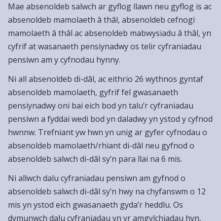
Mae absenoldeb salwch ar gyflog llawn neu gyflog is ac
absenoldeb mamolaeth â thâl, absenoldeb cefnogi
mamolaeth â thâl ac absenoldeb mabwysiadu â thâl, yn
cyfrif at wasanaeth pensiynadwy os telir cyfraniadau
pensiwn am y cyfnodau hynny.
Ni all absenoldeb di-dâl, ac eithrio 26 wythnos gyntaf
absenoldeb mamolaeth, gyfrif fel gwasanaeth
pensiynadwy oni bai eich bod yn talu’r cyfraniadau
pensiwn a fyddai wedi bod yn daladwy yn ystod y cyfnod
hwnnw. Trefniant yw hwn yn unig ar gyfer cyfnodau o
absenoldeb mamolaeth/rhiant di-dâl neu gyfnod o
absenoldeb salwch di-dâl sy’n para llai na 6 mis.
Ni allwch dalu cyfraniadau pensiwn am gyfnod o
absenoldeb salwch di-dâl sy’n hwy na chyfanswm o 12
mis yn ystod eich gwasanaeth gyda’r heddlu. Os
dymunwch dalu cyfraniadau yn yr amgylchiadau hyn,