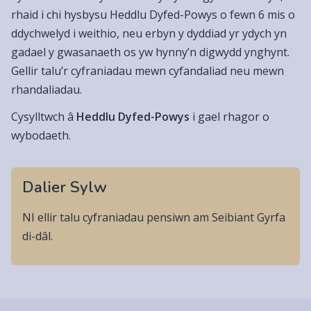
rhaid i chi hysbysu Heddlu Dyfed-Powys o fewn 6 mis o
ddychwelyd i weithio, neu erbyn y dyddiad yr ydych yn
gadael y gwasanaeth os yw hynny’n digwydd ynghynt.
Gellir talu’r cyfraniadau mewn cyfandaliad neu mewn
rhandaliadau.
Cysylltwch â
Heddlu Dyfed-Powys
i gael rhagor o
wybodaeth.
Dalier Sylw
NI ellir talu cyfraniadau pensiwn am Seibiant Gyrfa
di-dâl.