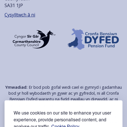
SA31 1JP
Cysylltwch â ni
Ymwadiad:
Er bod pob gofal wedi cael ei gymryd i gadarnhau
bod yr holl wybodaeth yn gywir ac yn gyfredol, ni all Cronfa
Bensiwn Dyfed warantu na fydd gwallau yn digwydd, ac ni
fydd yn cael ei dal yn gyfrifol am unrhyw golled, niwed, nac
anghyfleustra a achosir o ganlyniad i unrhyw wall neu
We use cookies on our site to enhance your user
gamgymeriad ar y tudalennau hyn. Mae nifer o'r dolenni yn
experience, provide personalised content, and
cysylltu â thudalennau â gynhelir gan gyrff eraill, sy’n cael eu
analyse our traffic.
Cookie Policy.