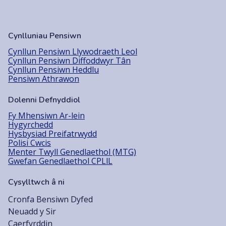
Cynlluniau Pensiwn
Cynllun Pensiwn Llywodraeth Leol
Cynllun Pensiwn Diffoddwyr Tân
Cynllun Pensiwn Heddlu
Pensiwn Athrawon
Dolenni Defnyddiol
Fy Mhensiwn Ar-lein
Hygyrchedd
Hysbysiad Preifatrwydd
Polisi Cwcis
Menter Twyll Genedlaethol (MTG)
Gwefan Genedlaethol CPLlL
Cysylltwch â ni
Cronfa Bensiwn Dyfed
Neuadd y Sir
Caerfyrddin