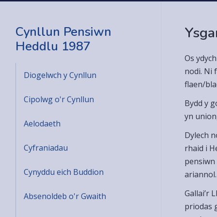
Cynllun Pensiwn
Ysga
Heddlu 1987
Os ydych
nodi. Ni
Diogelwch y Cynllun
flaen/bl
Cipolwg o'r Cynllun
Bydd y g
yn union
Aelodaeth
Dylech n
Cyfraniadau
rhaid i 
pensiwn 
Cynyddu eich Buddion
ariannol.
Gallai’r
Absenoldeb o'r Gwaith
priodas 