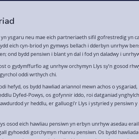
riad
 yn ysgaru neu mae eich partneriaeth sifil gofrestredig yn c
 fydd eich cyn-briod yn gymwys bellach i dderbyn unrhyw be
aen; ond bydd pensiwn i blant yn dal i fod yn daladwy i unrh
ost o gydymffurfio ag unrhyw orchymyn Llys sy’n gosod rhwy
gyrchol oddi wrthych chi.
odi hefyd, os bydd hawliad ariannol mewn achos o ysgariad
Heddlu Dyfed-Powys, os gofynnir iddo, roi datganiad ynghylc
awdurdod yr heddlu, er galluogi’r Llys i ystyried y pensiwn
 Llys osod eich hawliau pensiwn yn erbyn unrhyw asedau era
gall gyhoeddi gorchymyn rhannu pensiwn. Os bydd hawliadau 