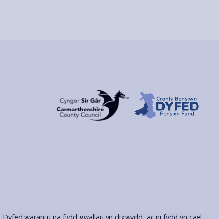
n Dyfed warantu na fydd gwallau yn digwydd, ac ni fydd yn cael