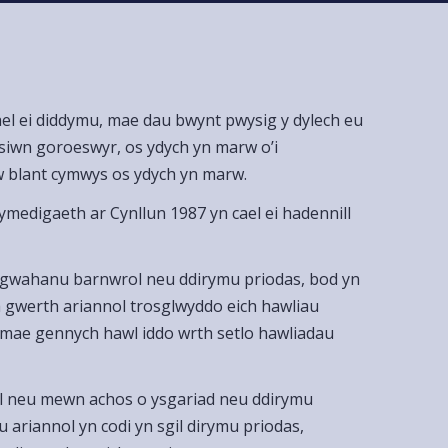
ael ei diddymu, mae dau bwynt pwysig y dylech eu
nsiwn goroeswyr, os ydych yn marw o’i
yw blant cymwys os ydych yn marw.
medigaeth ar Cynllun 1987 yn cael ei hadennill
, gwahanu barnwrol neu ddirymu priodas, bod yn
h gwerth ariannol trosglwyddo eich hawliau
 y mae gennych hawl iddo wrth setlo hawliadau
ill neu mewn achos o ysgariad neu ddirymu
ariannol yn codi yn sgil dirymu priodas,