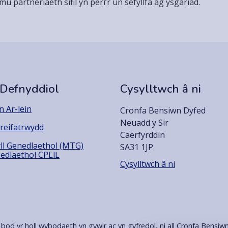
u partneriaeth sifil yn peri’r un sefyllfa ag ysgariad.
 Defnyddiol
Cysylltwch â ni
 Ar-lein
Cronfa Bensiwn Dyfed
Neuadd y Sir
reifatrwydd
Caerfyrddin
ll Genedlaethol (MTG)
SA31 1JP
edlaethol CPLlL
Cysylltwch â ni
bod yr holl wybodaeth yn gywir ac yn gyfredol, ni all Cronfa Bensiw