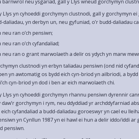
barnwrol neu ysgariad, gall y Llys wneud gorchymyn clustn
y Llys yn cyhoeddi gorchymyn clustnodi, gall y gorchymyn ei
d-daliadau, yn derbyn un, neu gyfuniad, o’r budd-daliadau ca
n neu ran o’ch pensiwn;
n neu ran o’ch cyfandaliad;
n neu ran o grant marwolaeth a delir os ydych yn marw mew
chymyn clustnodi yn erbyn taliadau pensiwn (ond nid cyfan
ben yn awtomatig os bydd eich cyn-briod yn ailbriodi, a bydd y
’ch cyn-briod yn dod i ben ar eich marwolaeth chi.
y Llys yn cyhoeddi gorchymyn rhannu pensiwn dyrennir canra
y daw’r gorchymyn i rym, neu ddyddiad yr archddyfarniad ab
 eich cyfandaliad a budd-daliadau goroeswyr yn cael eu lleih
nsiwn yn Cynllun 1987 yn ei hawl ei hun a delir iddo/iddi ar 
d pensiwn.