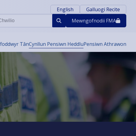
English
Galluogi Recite
ilio
Mewngofnodi
i FMA
ffoddwyr Tân
Cynllun Pensiwn Heddlu
Pensiwn Athrawon