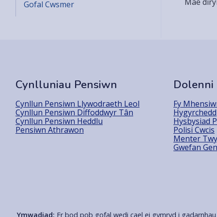
Mae dirym
Gofal Cwsmer
Cynlluniau Pensiwn
Dolenni
Cynllun Pensiwn Llywodraeth Leol
Fy Mhensiwn
Cynllun Pensiwn Diffoddwyr Tân
Hygyrchedd
Cynllun Pensiwn Heddlu
Hysbysiad P
Pensiwn Athrawon
Polisi Cwcis
Menter Twy
Gwefan Gen
Ymwadiad:
Er bod pob gofal wedi cael ei gymryd i gadarnhau 