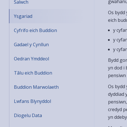
gwahanu 
Salwch
Os bydd 
Ysgariad
eich bud
y cyfa
Cyfrifo eich Buddion
y cyfa
Gadael y Cynllun
y cyfa
Oedran Ymddeol
Bydd gor
yn dod i 
Tâlu eich Buddion
pensiwn i
Os bydd 
Buddion Marwolaeth
dyddiad 
Lwfans Blynyddol
pensiwn,
credyd pe
Diogelu Data
yn ddeby