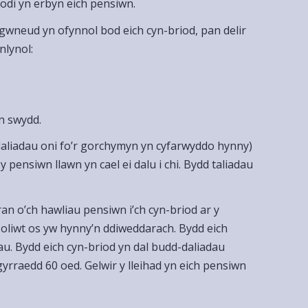
odi yn erbyn eich pensiwn.
 gwneud yn ofynnol bod eich cyn-briod, pan delir
nlynol:
n swydd.
daliadau oni fo’r gorchymyn yn cyfarwyddo hynny)
 pensiwn llawn yn cael ei dalu i chi. Bydd taliadau
n o’ch hawliau pensiwn i’ch cyn-briod ar y
soliwt os yw hynny’n ddiweddarach. Bydd eich
au. Bydd eich cyn-briod yn dal budd-daliadau
gyrraedd 60 oed. Gelwir y lleihad yn eich pensiwn