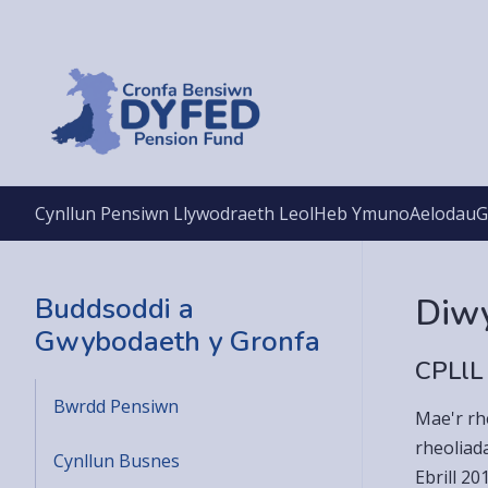
Cynllun Pensiwn Llywodraeth Leol
Heb Ymuno
Aelodau
G
Buddsoddi a
Diw
Gwybodaeth y Gronfa
CPLlL
Bwrdd Pensiwn
Mae'r rh
rheoliad
Cynllun Busnes
Ebrill 20