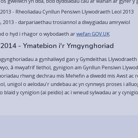
os gwelwch yn dda, bod dyddiadau cau ar wahân ar gyfer y
 2013 - Rheoliadau Cynllun Pensiwn Llywodraeth Leol 2013
, 2013 - darpariaethau trosiannol a diwygiadau amrywiol
dod o hyd i rhagor o wybodaeth ar
wefan GOV.UK
 2014 - Ymatebion i'r Ymgynghoriad
gynghoriadau a gynhaliwyd gan y Gymdeithas Llywodraeth 
yo, â mwyafrif llethol, gynigion am Gynllun Pensiwn Llywod
riadau rhwng dechrau mis Mehefin a diwedd mis Awst ac ro
ol, unigol o aelodau'r undebau ac yn cynnwys proses i alluogi
 blaid y cynigion (ai peidio) ac i wneud sylwadau ar y cynigio