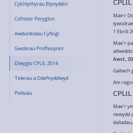
CPLlL 
Cylchlythyrau Blynyddol
Mae'r Dd
Cofrestr Peryglon
lywodrae
1 Ebrill 
Awdurdodau Cyflogi
Mae'r pa
Gwobrau Proffesiynol
allweddo
Awst, 2
Diwygio CPLlL 2014
Gallwch 
Telerau a Ddefnyddiwyd
Am ragor
CPLlL
Polisïau
Mae'r ym
newydd a
daliadau