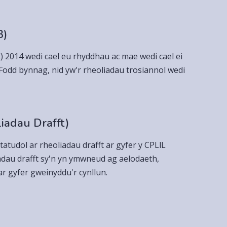
3)
) 2014 wedi cael eu rhyddhau ac mae wedi cael ei
 Fodd bynnag, nid yw'r rheoliadau trosiannol wedi
iadau Drafft)
udol ar rheoliadau drafft ar gyfer y CPLlL
iadau drafft sy'n yn ymwneud ag aelodaeth,
r gyfer gweinyddu'r cynllun.