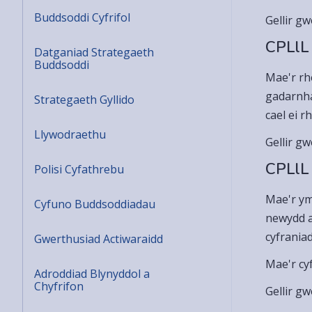
Buddsoddi Cyfrifol
Gellir g
CPLlL
Datganiad Strategaeth
Buddsoddi
Mae'r rh
gadarnha
Strategaeth Gyllido
cael ei r
Llywodraethu
Gellir g
CPLlL
Polisi Cyfathrebu
Mae'r ym
Cyfuno Buddsoddiadau
newydd a
cyfrania
Gwerthusiad Actiwaraidd
Mae'r cy
Adroddiad Blynyddol a
Chyfrifon
Gellir g