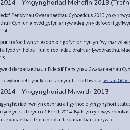
2014 - Ymgynghoriad Mehefin 2013 (Trefn 
eddf Pensiynau Gwasanaethau Cyhoeddus 2013 yn cynnwys n
thu'r Cynllun a bydd gofyn ar ryw adeg yn y dyfodol i gyflwy
2014.
pur trafod hwn yn esbonio'r gofynion hyn yn fwy manwl ac
l a fydd yn helpu i lunio reoliadau drafft ar lywodraethu. 
013
.
gweld darpariaethau'r Ddeddf Pensiynau Gwasanaethau Cy
 o wybodaeth ynglŷn a'r ymgynghoriad hwn ar
wefan GOV.
 2014 - Ymgynghoriad Mawrth 2013
gynghoriad hwn yn dechrau ail gyfnod o ymgynghori statud
 fydd yn dod i rym o 1 Ebrill, 2014. Bydd yn cynnwys rheoliad
, darpariaethau trosiannol a darpariaethau amrywiol.