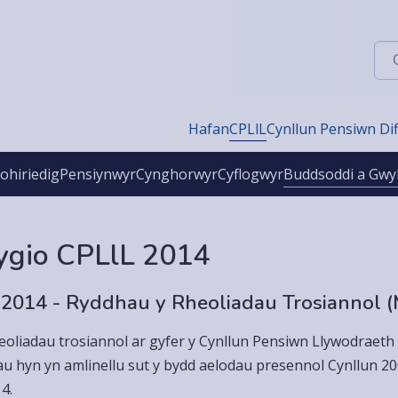
Chw
Hafan
CPLlL
Cynllun Pensiwn Di
ohiriedig
Pensiynwyr
Cynghorwyr
Cyflogwyr
Buddsoddi a Gwy
ygio CPLlL 2014
 2014 - Ryddhau y Rheoliadau Trosiannol 
eoliadau trosiannol ar gyfer y Cynllun Pensiwn Llywodraeth 
au hyn yn amlinellu sut y bydd aelodau presennol Cynllun 2008
14.