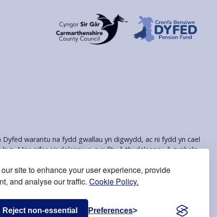
n Dyfed warantu na fydd gwallau yn digwydd, ac ni fydd yn cael
hyn. Mae nifer o'r dolenni yn cysylltu â thudalennau â gynhelir
wybodaeth ar eu tudalennau, eu cynnyrch na'u gwasanaethau ac ni
our site to enhance your user experience, provide
t, and analyse our traffic.
Cookie Policy.
Gwefan gan
Reject non-essential
Preferences