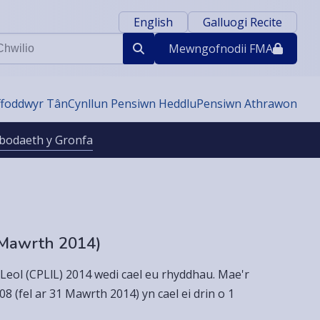
English
Galluogi Recite
ilio
Mewngofnodi
i FMA
ffoddwyr Tân
Cynllun Pensiwn Heddlu
Pensiwn Athrawon
bodaeth y Gronfa
(Mawrth 2014)
Leol (CPLlL) 2014 wedi cael eu rhyddhau. Mae'r
 (fel ar 31 Mawrth 2014) yn cael ei drin o 1