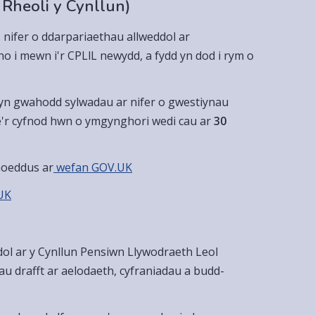
Rheoli y Cynllun)
ifer o ddarpariaethau allweddol ar
no i mewn i'r CPLlL newydd, a fydd yn dod i rym o
 yn gwahodd sylwadau ar nifer o gwestiynau
Mae'r cyfnod hwn o ymgynghori wedi cau ar
30
hoeddus ar
wefan GOV.UK
UK
ol ar y Cynllun Pensiwn Llywodraeth Leol
au drafft ar aelodaeth, cyfraniadau a budd-