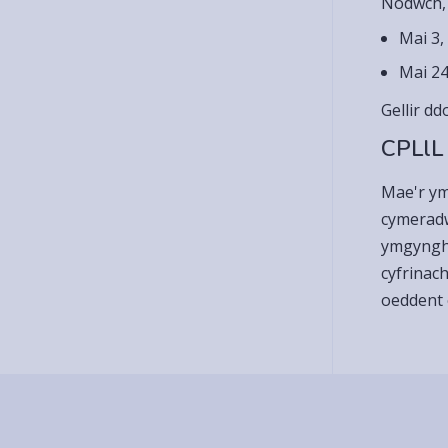
Nodwch, 
Mai 3,
Mai 24
Gellir d
CPLlL
Mae'r ym
cymeradw
ymgyngho
cyfrinach
oeddent o