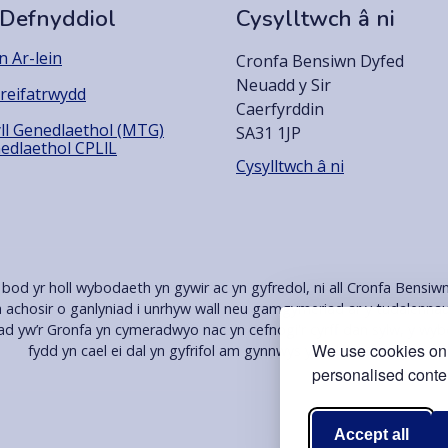
 Defnyddiol
Cysylltwch â ni
 Ar-lein
Cronfa Bensiwn Dyfed
Neuadd y Sir
reifatrwydd
Caerfyrddin
ll Genedlaethol (MTG)
SA31 1JP
edlaethol CPLlL
Cysylltwch â ni
bod yr holl wybodaeth yn gywir ac yn gyfredol, ni all Cronfa Bensiw
a achosir o ganlyniad i unrhyw wall neu gamgymeriad ar y tudalennau 
. Nad yw’r Gronfa yn cymeradwyo nac yn cefnogi'r cyrff dan sylw, y 
We use cookies on 
fydd yn cael ei dal yn gyfrifol am gynnwys y tudalennau hyn.
personalised conten
Accept all