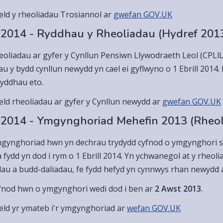
weld y rheoliadau Trosiannol ar
gwefan GOV.UK
 2014 - Ryddhau y Rheoliadau (Hydref 201
eoliadau ar gyfer y Cynllun Pensiwn Llywodraeth Leol (CPLlL
u y bydd cynllun newydd yn cael ei gyflwyno o 1 Ebrill 2014.
hyddhau eto.
weld rheoliadau ar gyfer y Cynllun newydd ar
gwefan GOV.UK
 2014 - Ymgynghoriad Mehefin 2013 (Rheol
gynghoriad hwn yn dechrau trydydd cyfnod o ymgynghori stat
 fydd yn dod i rym o 1 Ebrill 2014. Yn ychwanegol at y rheol
dau a budd-daliadau, fe fydd hefyd yn cynnwys rhan newydd a
fnod hwn o ymgynghori wedi dod i ben ar
2 Awst 2013
.
weld yr ymateb i'r ymgynghoriad ar
wefan GOV.UK