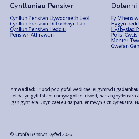
Cynlluniau Pensiwn
Dolenni
Cynllun Pensiwn Llywodraeth Leol
Fy Mhensiwn
Cynllun Pensiwn Diffoddwyr Tân
Hygyrchedd
Cynllun Pensiwn Heddlu
Hysbysiad P
Pensiwn Athrawon
Polisi Cwcis
Menter Twy
Gwefan Gen
Ymwadiad:
Er bod pob gofal wedi cael ei gymryd i gadarnhau 
ei dal yn gyfrifol am unrhyw golled, niwed, nac anghyfleustra 
gan gyrff eraill, sy’n cael eu darparu er mwyn eich cyfleustra
© Cronfa Bensiwn Dyfed 2026