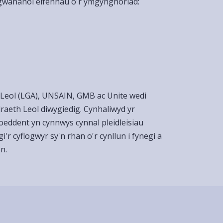
 gwahanol elfennau o'r ymgynghoriad:
Leol (LGA), UNSAIN, GMB ac Unite wedi
raeth Leol diwygiedig. Cynhaliwyd yr
eddent yn cynnwys cynnal pleidleisiau
'r cyflogwyr sy'n rhan o'r cynllun i fynegi a
n.