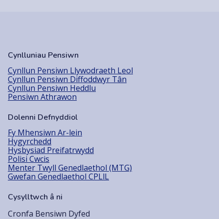
Cynlluniau Pensiwn
Cynllun Pensiwn Llywodraeth Leol
Cynllun Pensiwn Diffoddwyr Tân
Cynllun Pensiwn Heddlu
Pensiwn Athrawon
Dolenni Defnyddiol
Fy Mhensiwn Ar-lein
Hygyrchedd
Hysbysiad Preifatrwydd
Polisi Cwcis
Menter Twyll Genedlaethol (MTG)
Gwefan Genedlaethol CPLlL
Cysylltwch â ni
Cronfa Bensiwn Dyfed