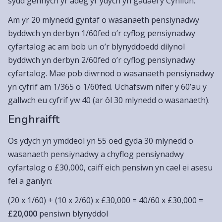
sydd gennych yr adeg yr ydych yn gadael y Cynllun.
Am yr 20 mlynedd gyntaf o wasanaeth pensiynadwy
byddwch yn derbyn 1/60fed o’r cyflog pensiynadwy
cyfartalog ac am bob un o’r blynyddoedd dilynol
byddwch yn derbyn 2/60fed o’r cyflog pensiynadwy
cyfartalog. Mae pob diwrnod o wasanaeth pensiynadwy
yn cyfrif am 1/365 o 1/60fed. Uchafswm nifer y 60’au y
gallwch eu cyfrif yw 40 (ar ôl 30 mlynedd o wasanaeth).
Enghraifft
Os ydych yn ymddeol yn 55 oed gyda 30 mlynedd o
wasanaeth pensiynadwy a chyflog pensiynadwy
cyfartalog o £30,000, caiff eich pensiwn yn cael ei asesu
fel a ganlyn:
(20 x 1/60) + (10 x 2/60) x £30,000 = 40/60 x £30,000 =
£20,000
pensiwn blynyddol