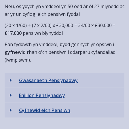
Neu, os ydych yn ymddeol yn 50 oed âr ôl 27 mlynedd ac
ar yr un cyflog, eich pensiwn fyddai:
(20 x 1/60) + (7 x 2/60) x £30,000 = 34/60 x £30,000 =
£17,000
pensiwn blynyddol
Pan fyddwch yn ymddeol, bydd gennych yr opsiwn i
gyfnewid
rhan o'ch pensiwn i ddarparu cyfandaliad
(lwmp swm).
Gwasanaeth Pensiynadwy
Enillion Pensiynadwy
Cyfnewid eich Pensiwn