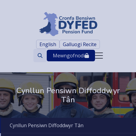
English
Galluogi Recite
Mewngofnodi
Search
trigger
Cynllun Pensiwn Diffoddwyr
Tân
Cynllun Pensiwn Diffoddwyr Tân