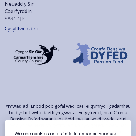
Neuadd y Sir
Caerfyrddin
SA31 1JP
Cysylltwch â ni
Ymwadiad:
Er bod pob gofal wedi cael ei gymryd i gadarnhau
bod yr holl wybodaeth yn gywir ac yn gyfredol, ni all Cronfa
Bensiwn Dyfed warantu na fydd gwallau yn digwydd, ac ni
fydd yn cael ei dal yn gyfrifol am unrhyw golled, niwed, nac
anghyfleustra a achosir o ganlyniad i unrhyw wall neu
We use cookies on our site to enhance your user