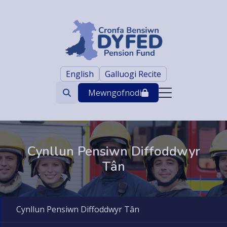
English
Galluogi Recite
Mewngofnodi
Search
trigger
Cynllun Pensiwn Diffoddwyr
Tân
Cynllun Pensiwn Diffoddwyr Tân