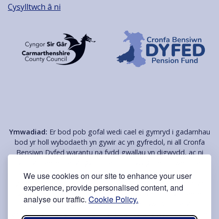
Cysylltwch â ni
Ymwadiad:
Er bod pob gofal wedi cael ei gymryd i gadarnhau
bod yr holl wybodaeth yn gywir ac yn gyfredol, ni all Cronfa
Bensiwn Dyfed warantu na fydd gwallau yn digwydd, ac ni
fydd yn cael ei dal yn gyfrifol am unrhyw golled, niwed, nac
anghyfleustra a achosir o ganlyniad i unrhyw wall neu
We use cookies on our site to enhance your user
gamgymeriad ar y tudalennau hyn. Mae nifer o'r dolenni yn
experience, provide personalised content, and
cysylltu â thudalennau â gynhelir gan gyrff eraill, sy’n cael eu
analyse our traffic.
Cookie Policy.
darparu er mwyn eich cyfleustra. Nad yw’r Gronfa yn
cymeradwyo nac yn cefnogi'r cyrff dan sylw, y wybodaeth ar eu