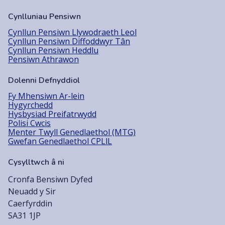
Cynlluniau Pensiwn
Cynllun Pensiwn Llywodraeth Leol
Cynllun Pensiwn Diffoddwyr Tân
Cynllun Pensiwn Heddlu
Pensiwn Athrawon
Dolenni Defnyddiol
Fy Mhensiwn Ar-lein
Hygyrchedd
Hysbysiad Preifatrwydd
Polisi Cwcis
Menter Twyll Genedlaethol (MTG)
Gwefan Genedlaethol CPLlL
Cysylltwch â ni
Cronfa Bensiwn Dyfed
Neuadd y Sir
Caerfyrddin
SA31 1JP