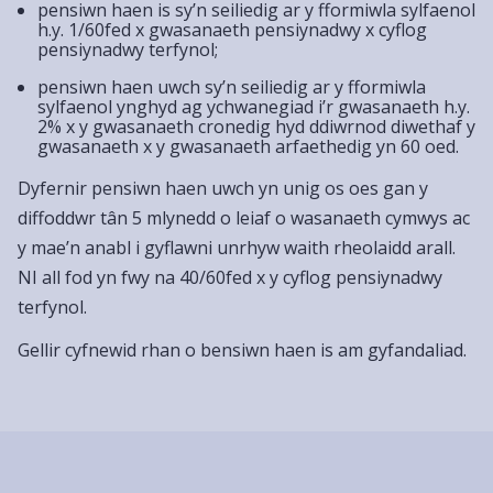
pensiwn haen is sy’n seiliedig ar y fformiwla sylfaenol
h.y. 1/60fed x gwasanaeth pensiynadwy x cyflog
pensiynadwy terfynol;
pensiwn haen uwch sy’n seiliedig ar y fformiwla
sylfaenol ynghyd ag ychwanegiad i’r gwasanaeth h.y.
2% x y gwasanaeth cronedig hyd ddiwrnod diwethaf y
gwasanaeth x y gwasanaeth arfaethedig yn 60 oed.
Dyfernir pensiwn haen uwch yn unig os oes gan y
diffoddwr tân 5 mlynedd o leiaf o wasanaeth cymwys ac
y mae’n anabl i gyflawni unrhyw waith rheolaidd arall.
NI all fod yn fwy na 40/60fed x y cyflog pensiynadwy
terfynol.
Gellir cyfnewid rhan o bensiwn haen is am gyfandaliad.